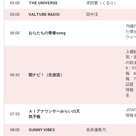
03:00
THE UNIVERSE
岸田繁（くるり）
05:00
VALTURE RADIO
田中渓
70
た懐
06:00
おらたちの青春song
ウォ
上越
気・
の始
6：3
報 6
06:30
朝ナビ！（生放送）
報 7
話題 
情報 
生
JC
ＡＩアナウンサーみらいの天
07:55
情報
気予報
08:00
SUNNY VIBES
長井優希乃