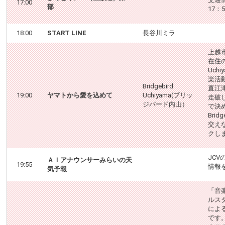
17:00
部
17：
18:00
START LINE
長谷川ミラ
上越
在住の
Uch
楽活
Bridgebird
直江
19:00
ヤマトから愛を込めて
Uchiyama(ブリッ
走破
ジバード内山）
で決
Brid
交え
クし
JC
ＡＩアナウンサーみらいの天
19:55
情報
気予報
「音楽
ルス
による
です