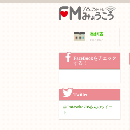
番組表
Time Table
FaceBookをチェック
する！
Twitter
@FmMyoko785さんのツイー
ト