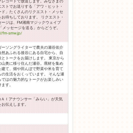
゙レコードで放送します。みなさまの
エストでお送りする「アワ・ヒット・
ード」たくさんのリクエスト・メッセ
゙をお待ちしております。 リクエスト・
ージは、FM湘南マジックウェイブ
「メッセージを送る」からどうぞ。
://fm-smw.jp/
ガーソングライターで農夫の瀬谷佑介
自然あふれる後谷にある自宅から、自
歌とトークをお届けします。 東京から
の山奥に移り住んだ瀬谷。廃材を集め
を建て、畑や田んぼで野菜や米を育て
らの生活をおくっています。 そんな瀬
らではの魅力的なトークがお楽しみい
けます。
VのＡＩアナウンサー「みらい」が天気
をお伝えします。