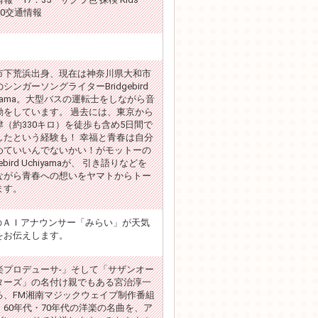
50交通情報
市下荒浜出身、現在は神奈川県大和市
シンガーソングライターBridgebird
iyama。大型バスの運転士をしながら音
動をしています。 過去には、東京から
津（約330キロ）を徒歩も含め5日間で
したという経験も！ 幸福と青春は自分
めていいんでないかい！がモットーの
gebird Uchiyamaが、 引き語りなどを
ながら青春への想いをヤマトからトー
ます。
VのＡＩアナウンサー「みらい」が天気
をお伝えします。
プロデューサ-」そして「サザンオー
ターズ」の名付け親でもある宮治淳一
、FM湘南マジックウェイブ制作番組
。60年代・70年代の洋楽の名曲を、ア