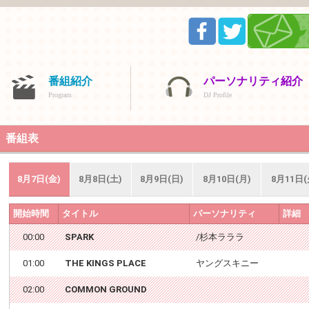
番組紹介
パーソナリティ紹介
Program
DJ Profile
番組表
8月7日(金)
8月8日(土)
8月9日(日)
8月10日(月)
8月11日(
開始時間
タイトル
パーソナリティ
詳細
00:00
SPARK
/杉本ラララ
01:00
THE KINGS PLACE
ヤングスキニー
02:00
COMMON GROUND