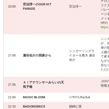
ナロク
宮治淳一のOUR HIT
リク
20:00
宮治淳一
PARADE
パレ
ーシ
メッセ
HPの
https
シン
が、
身の
シンガーソングラ
上越
21:00
瀬谷佑介の我家から
イター＆農夫 瀬谷
て家
佑介
なが
谷な
ただ
JC
ＡＩアナウンサーみらいの天
21:56
情報
気予報
22:00
MUSIC BLOOM
ｼﾝｻｷｳﾗ/Rachel
22:30
RADIONOMICS
鶴崎仁香