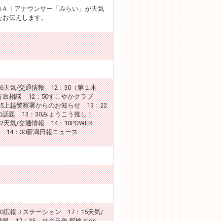
VのＡＩアナウンサー「みらい」が天気
をお伝えします。
06天気/交通情報 12：30（第１木
行政相談 12：50すこやかクラブ
15上越警察署からのお知らせ 13：22
の話題 13：30みょうこう推し！
42天気/交通情報 14：10POWER
H 14：30新潟日報ニュース
00広報Ｊステーション 17：15天気/
報 17：35 サクラ色 探検 Kids