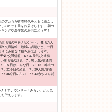
歳代の方たちが青春時代をともに過ごし
かしのヒット曲をお届けします。 朝の
ーキングや農作業のお供にどうぞ！
妙高地域の朝をナビゲート。各地の天
道路交通情報・地域の話題など、一日
まりに必要な情報をお伝えします。
1天気/交通情報 6：42天気/交通情
：48地域の話題 7：03天気/交通情
：13今日はこんな日 7：15 地域の
7：22今日の給食 7：29天気/交通
7：36今日の占い 7：43赤ちゃん誕
VのＡＩアナウンサー「みらい」が天気
をお伝えします。