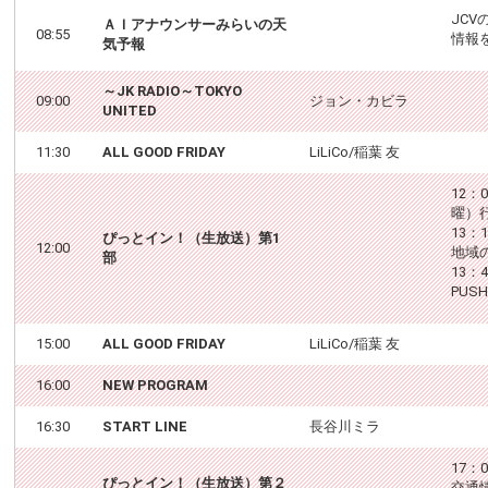
JC
ＡＩアナウンサーみらいの天
08:55
情報
気予報
～JK RADIO～TOKYO
09:00
ジョン・カビラ
UNITED
11:30
ALL GOOD FRIDAY
LiLiCo/稲葉 友
12：
曜）
13：
ぴっとイン！（生放送）第1
12:00
地域
部
13：
PUS
15:00
ALL GOOD FRIDAY
LiLiCo/稲葉 友
16:00
NEW PROGRAM
16:30
START LINE
長谷川ミラ
17：
ぴっとイン！（生放送）第２
交通情